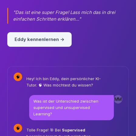
Eddy beantwortet deine Fragen sofort — egal ob 2
Uhr nachts oder mitten in einer Lektion.
"Das ist eine super Frage! Lass mich das in drei
einfachen Schritten erklären…"
Eddy kennenlernen →
🧠
Hey! Ich bin Eddy, dein persönlicher KI-
Tutor. 🧠 Was möchtest du wissen?
MM
Was ist der Unterschied zwischen
supervised und unsupervised