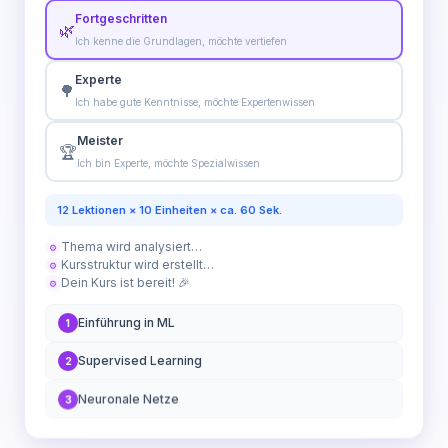
Fortgeschritten
🌿
Ich kenne die Grundlagen, möchte vertiefen
Experte
🌳
Ich habe gute Kenntnisse, möchte Expertenwissen
Meister
🏆
Ich bin Experte, möchte Spezialwissen
12 Lektionen × 10 Einheiten × ca. 60 Sek.
Thema wird analysiert…
⚙
Kursstruktur wird erstellt…
⚙
Dein Kurs ist bereit! 🎉
⚙
Einführung in ML
1
Supervised Learning
2
Neuronale Netze
3
Modelle trainieren
4