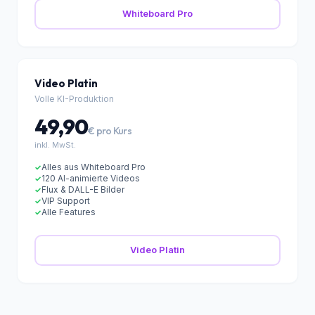
Realistische Pexels-Bilder
✓
KI-Annotationen
✓
WaveNet-Stimme
✓
Whiteboard Pro
Video Platin
Volle KI-Produktion
49,90
€ pro Kurs
inkl. MwSt.
Alles aus Whiteboard Pro
✓
120 AI-animierte Videos
✓
Flux & DALL-E Bilder
✓
VIP Support
✓
Alle Features
✓
Video Platin