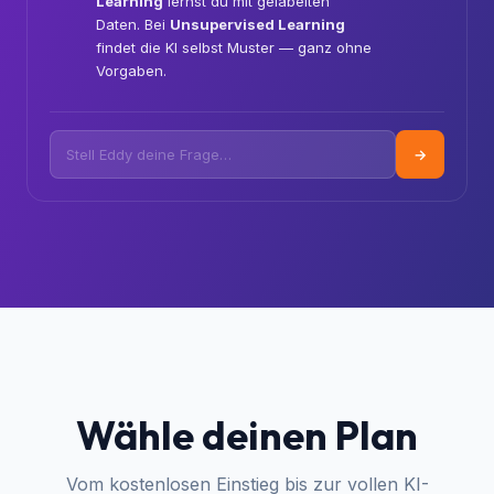
Learning?
🧠
Tolle Frage! 🎯 Bei
Supervised
Learning
lernst du mit gelabelten
Daten. Bei
Unsupervised Learning
findet die KI selbst Muster — ganz ohne
Vorgaben.
→