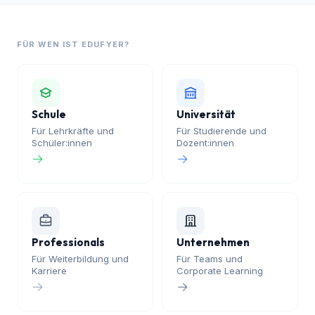
35+
wissenschaftliche Datenbanken
38
Sprachen
KI: GPT, Claude, Gemini
Auf deutschen Servern
DSGVO-konform
FÜR WEN IST EDUFYER?
Schule
Universität
Für Lehrkräfte und
Für Studierende und
Schüler:innen
Dozent:innen
→
→
Professionals
Unternehmen
Für Weiterbildung und
Für Teams und