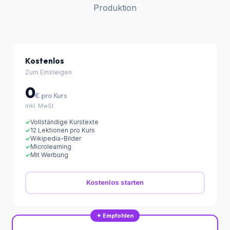
Wähle deinen Plan
Vom kostenlosen Einstieg bis zur vollen KI-
Produktion
Kostenlos
Zum Einsteigen
0
€ pro Kurs
inkl. MwSt.
Vollständige Kurstexte
✓
12 Lektionen pro Kurs
✓
Wikipedia-Bilder
✓
Microlearning
✓
Mit Werbung
✓
Kostenlos starten