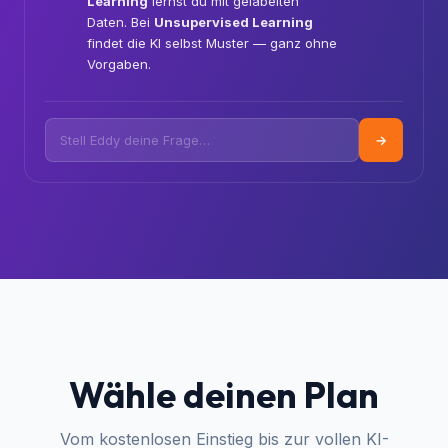
Learning?
🧠
Tolle Frage! 🎯 Bei
Supervised
Learning
lernst du mit gelabelten
Daten. Bei
Unsupervised Learning
findet die KI selbst Muster — ganz ohne
Vorgaben.
→