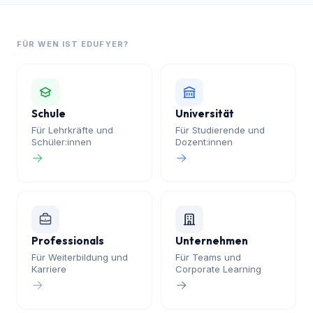
35+
wissenschaftliche Datenbanken
38
Sprachen
KI: GPT, Claude, Gemini
Auf deutschen Servern
DSGVO-konform
FÜR WEN IST EDUFYER?
Schule
Universität
Für Lehrkräfte und
Für Studierende und
Schüler:innen
Dozent:innen
→
→
Professionals
Unternehmen
Für Weiterbildung und
Für Teams und