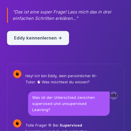
Eddy beantwortet deine Fragen sofort — egal ob 2
Uhr nachts oder mitten in einer Lektion.
"Das ist eine super Frage! Lass mich das in drei
einfachen Schritten erklären…"
Eddy kennenlernen →
🧠
Hey! Ich bin Eddy, dein persönlicher KI-
Tutor. 🧠 Was möchtest du wissen?
MM
Was ist der Unterschied zwischen
supervised und unsupervised