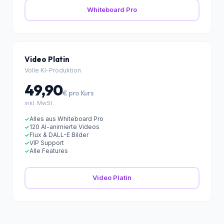
Realistische Pexels-Bilder
✓
KI-Annotationen
✓
WaveNet-Stimme
✓
Whiteboard Pro
Video Platin
Volle KI-Produktion
49,90
€ pro Kurs
inkl. MwSt.
Alles aus Whiteboard Pro
✓
120 AI-animierte Videos
✓
Flux & DALL-E Bilder
✓
VIP Support
✓
Alle Features
✓
Video Platin