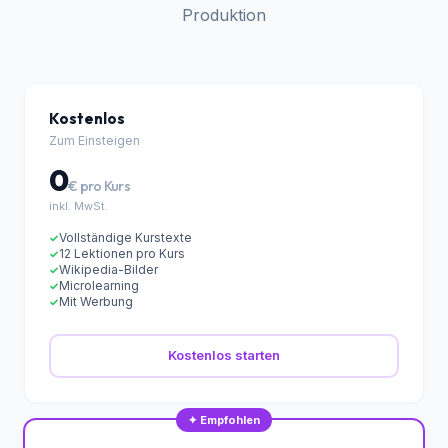
Wähle deinen Plan
Vom kostenlosen Einstieg bis zur vollen KI-
Produktion
Kostenlos
Zum Einsteigen
0
€ pro Kurs
inkl. MwSt.
Vollständige Kurstexte
✓
12 Lektionen pro Kurs
✓
Wikipedia-Bilder
✓
Microlearning
✓
Mit Werbung
✓
Kostenlos starten