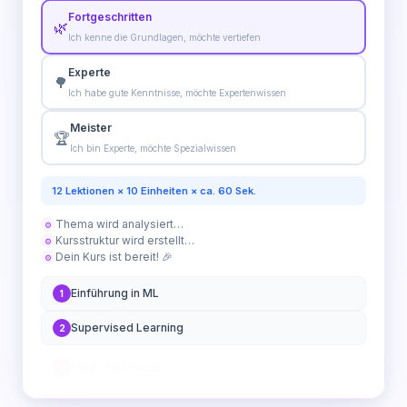
Fortgeschritten
🌿
Ich kenne die Grundlagen, möchte vertiefen
Experte
🌳
Ich habe gute Kenntnisse, möchte Expertenwissen
Meister
🏆
Ich bin Experte, möchte Spezialwissen
12 Lektionen × 10 Einheiten × ca. 60 Sek.
Thema wird analysiert…
⚙
Kursstruktur wird erstellt…
⚙
Dein Kurs ist bereit! 🎉
⚙
Einführung in ML
1
Supervised Learning
2
Neuronale Netze
3
Modelle trainieren
4