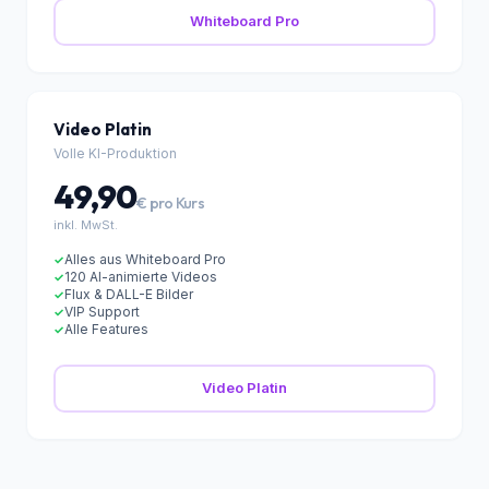
Realistische Pexels-Bilder
✓
KI-Annotationen
✓
WaveNet-Stimme
✓
Whiteboard Pro
Video Platin
Volle KI-Produktion
49,90
€ pro Kurs
inkl. MwSt.
Alles aus Whiteboard Pro
✓
120 AI-animierte Videos
✓
Flux & DALL-E Bilder
✓
VIP Support
✓
Alle Features
✓
Video Platin