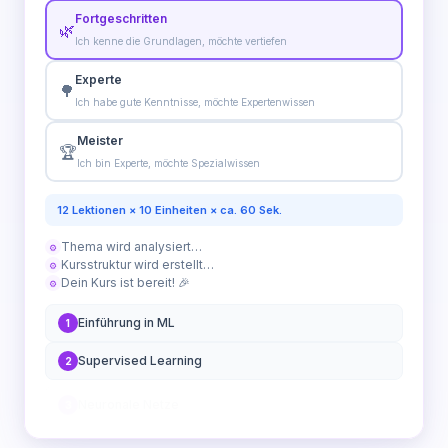
Fortgeschritten
🌿
Ich kenne die Grundlagen, möchte vertiefen
Experte
🌳
Ich habe gute Kenntnisse, möchte Expertenwissen
Meister
🏆
Ich bin Experte, möchte Spezialwissen
12 Lektionen × 10 Einheiten × ca. 60 Sek.
Thema wird analysiert…
⚙
Kursstruktur wird erstellt…
⚙
Dein Kurs ist bereit! 🎉
⚙
Einführung in ML
1
Supervised Learning
2
Neuronale Netze
3
Modelle trainieren
4