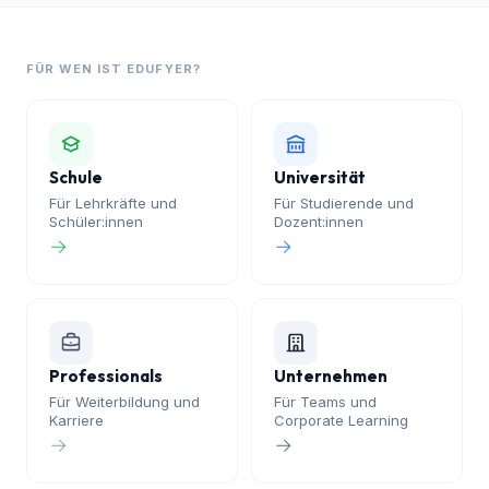
35+
wissenschaftliche Datenbanken
38
Sprachen
KI: GPT, Claude, Gemini
Auf deutschen Servern
DSGVO-konform
FÜR WEN IST EDUFYER?
Schule
Universität
Für Lehrkräfte und
Für Studierende und
Schüler:innen
Dozent:innen
→
→
Professionals
Unternehmen
Für Weiterbildung und
Für Teams und