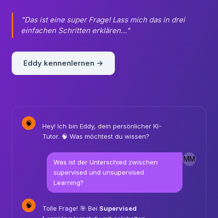
Eddy beantwortet deine Fragen sofort — egal ob 2
Uhr nachts oder mitten in einer Lektion.
"Das ist eine super Frage! Lass mich das in drei
einfachen Schritten erklären…"
Eddy kennenlernen →
🧠
Hey! Ich bin Eddy, dein persönlicher KI-
Tutor. 🧠 Was möchtest du wissen?
MM
Was ist der Unterschied zwischen
supervised und unsupervised