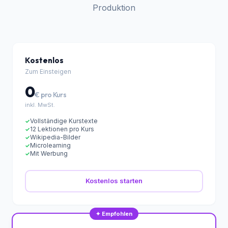
Wähle deinen Plan
Vom kostenlosen Einstieg bis zur vollen KI-
Produktion
Kostenlos
Zum Einsteigen
0
€ pro Kurs
inkl. MwSt.
Vollständige Kurstexte
✓
12 Lektionen pro Kurs
✓
Wikipedia-Bilder
✓
Microlearning
✓
Mit Werbung
✓
Kostenlos starten