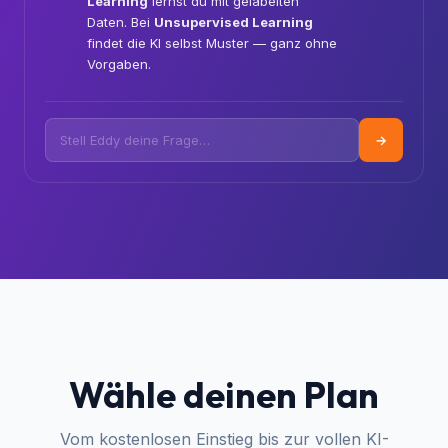
Learning?
🧠
Tolle Frage! 🎯 Bei
Supervised
Learning
lernst du mit gelabelten
Daten. Bei
Unsupervised Learning
findet die KI selbst Muster — ganz ohne
Vorgaben.
→